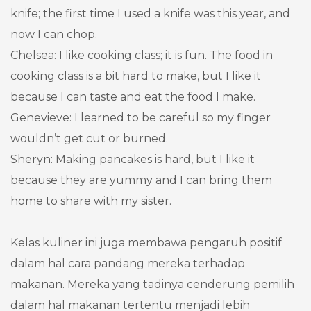
knife; the first time I used a knife was this year, and
now I can chop.
Chelsea: I like cooking class; it is fun. The food in
cooking class is a bit hard to make, but I like it
because I can taste
and eat the food I make.
Genevieve
: I learned to be careful so my finger
wouldn’t
get cut or burned.
Sheryn: Making pancakes is hard, but I like it
because they are
yummy
and I can bring them
home to share with my sister.
Kelas kuliner ini juga membawa pengaruh positif
dalam hal cara pandang mereka terhadap
makanan. Mereka yang tadinya cenderung pemilih
dalam hal makanan tertentu menjadi lebih