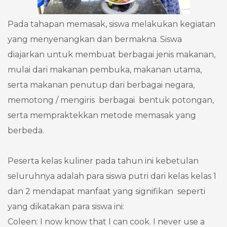
Pada tahapan memasak, siswa melakukan kegiatan
yang menyenangkan dan bermakna. Siswa
diajarkan untuk membuat berbagai jenis makanan,
mulai dari makanan pembuka, makanan utama,
serta makanan penutup dari berbagai negara,
memotong / mengiris berbagai bentuk potongan,
serta mempraktekkan metode memasak yang
berbeda.
Peserta
kelas
kuliner
pada
tahun
ini
kebetulan
seluruhnya
adala
h
para
siswa
putri
dari
kelas
kelas
1
dan 2
mendapat
manfaat
yang
signifikan
seperti
yang
dikatakan
para
siswa
ini
:
Coleen: I now know that I can cook. I never use a