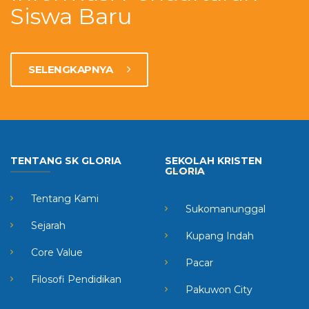
Siswa Baru
SELENGKAPNYA
TENTANG SK GLORIA
SEKOLAH KRISTEN
GLORIA
Tentang Kami
Sukomanunggal
Sejarah
Kupang Indah
Core Value
Pacar
Filosofi Pendidikan
Pakuwon City