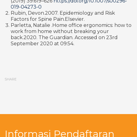
(2019) 39:619–626
https://doi.org/10.1007/s00296-
019-04273-0
Rubin, Devon.2007. Epidemiology and Risk
Factors for Spine Pain.Elsevier.
Parletta, Natalie .Home office ergonomics: how to
work from home without breaking your
back.2020. The Guardian. Accessed on 23rd
September 2020 at 09:54.
SHARE
Informasi Pendaftaran