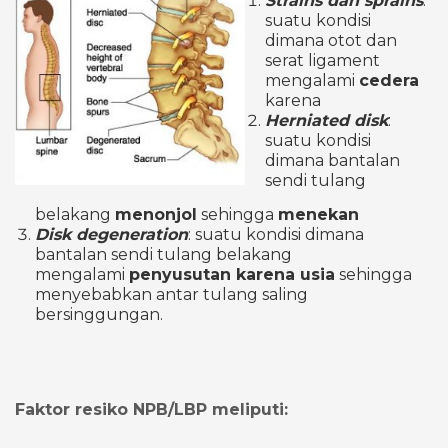
Strains dan sprains
:
suatu kondisi
dimana otot dan
serat ligament
mengalami
cedera
karena
Herniated disk
:
suatu kondisi
dimana bantalan
sendi tulang
belakang
menonjol
sehingga
menekan
Disk degeneration
: suatu kondisi dimana
bantalan sendi tulang belakang
mengalami
penyusutan karena usia
sehingga
menyebabkan antar tulang saling
bersinggungan.
Faktor resiko NPB/LBP meliputi: