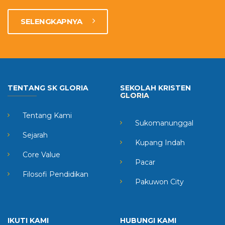
SELENGKAPNYA
TENTANG SK GLORIA
SEKOLAH KRISTEN
GLORIA
Tentang Kami
Sukomanunggal
Sejarah
Kupang Indah
Core Value
Pacar
Filosofi Pendidikan
Pakuwon City
IKUTI KAMI
HUBUNGI KAMI