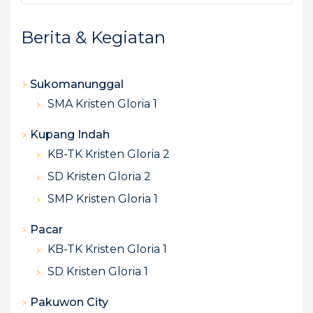
s
Berita & Kegiatan
n
a
Sukomanunggal
SMA Kristen Gloria 1
v
Kupang Indah
i
KB-TK Kristen Gloria 2
g
SD Kristen Gloria 2
SMP Kristen Gloria 1
a
Pacar
t
KB-TK Kristen Gloria 1
i
SD Kristen Gloria 1
o
Pakuwon City