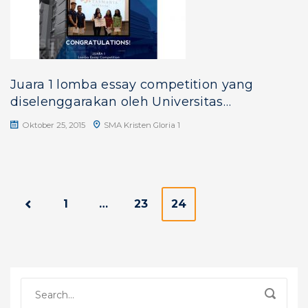
Juara 1 lomba essay competition yang
diselenggarakan oleh Universitas
Tasmania Australia
Oktober 25, 2015
SMA Kristen Gloria 1
P
1
…
23
24
o
s
t