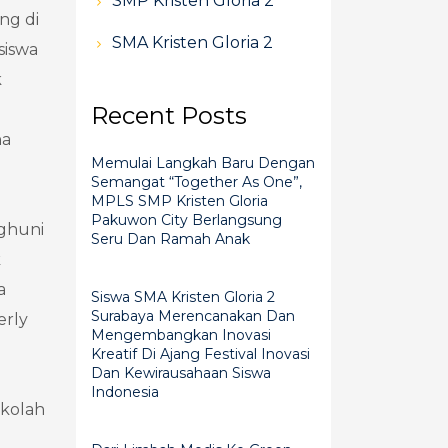
SMP Kristen Gloria 2
ng di
SMA Kristen Gloria 2
siswa
k
Recent Posts
ha
Memulai Langkah Baru Dengan
Semangat “Together As One”,
MPLS SMP Kristen Gloria
Pakuwon City Berlangsung
nghuni
Seru Dan Ramah Anak
k
a
Siswa SMA Kristen Gloria 2
Surabaya Merencanakan Dan
erly
Mengembangkan Inovasi
Kreatif Di Ajang Festival Inovasi
Dan Kewirausahaan Siswa
Indonesia
ekolah