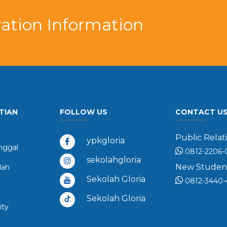
ation Information
TIAN
FOLLOW US
CONTACT U
Public Relati
ypkgloria
ggal
0812-2206-
sekolahgloria
New Student 
dah
Sekolah Gloria
0812-3440-
Sekolah Gloria
ity