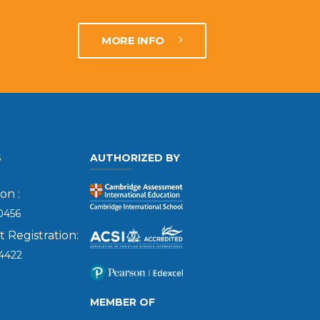
MORE INFO
S
AUTHORIZED BY
on :
0456
Registration:
4422
MEMBER OF