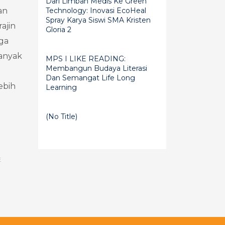
Dari Limbah Medis Ke Green
an
Technology: Inovasi EcoHeal
Spray Karya Siswi SMA Kristen
ajin
Gloria 2
uga
banyak
MPS I LIKE READING:
Membangun Budaya Literasi
Dan Semangat Life Long
ebih
Learning
(no Title)
E