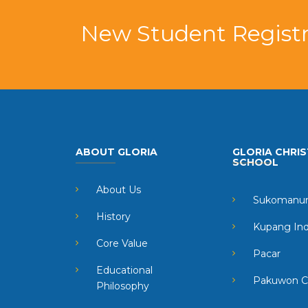
New Student Registr
ABOUT GLORIA
GLORIA CHRIS
SCHOOL
About Us
Sukomanun
History
Kupang In
Core Value
Pacar
Educational
Pakuwon C
Philosophy