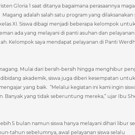
risten Gloria 1 saat ditanya bagaimana perasaannya maga
a. Magang adalah salah satu program yang dilaksanakan 
kelas XI. Siswa dibagi menjadi beberapa kelompok untu
teman ada yang melayani di panti asuhan dan pelayanan
ndah. Kelompok saya mendapat pelayanan di Panti Werd
magang. Mulai dari bersih-bersih hingga menghibur pe
dibidang akademik, siswa juga diberi kesempatan untu
engajar yang baik. “Melalui kegiatan ini kami ingin sisw
an. Banyak yang tidak seberuntung mereka,” ujar Ibu Sh
lebih 5 bulan namun siswa hanya melayani dihari libur s
tahun-tahun sebelumnya, awal pelayanan siswa selalu