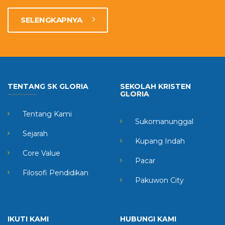
SELENGKAPNYA
TENTANG SK GLORIA
SEKOLAH KRISTEN
GLORIA
Tentang Kami
Sukomanunggal
Sejarah
Kupang Indah
Core Value
Pacar
Filosofi Pendidikan
Pakuwon City
IKUTI KAMI
HUBUNGI KAMI