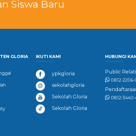
an Siswa Baru
STEN GLORIA
IKUTI KAMI
HUBUNGI KA
Public Relati
ggal
ypkgloria
0812-2206-
dah
sekolahgloria
Pendaftaraan
Sekolah Gloria
0812-3440-
Sekolah Gloria
ity