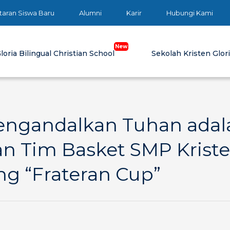
taran Siswa Baru
Alumni
Karir
Hubungi Kami
loria Bilingual Christian School
Sekolah Kristen Glor
Mengandalkan Tuhan adal
 Tim Basket SMP Krist
ang “Frateran Cup”