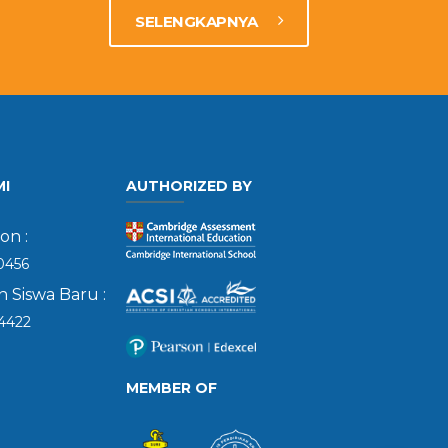
SELENGKAPNYA
MI
AUTHORIZED BY
on :
0456
 Siswa Baru :
4422
MEMBER OF