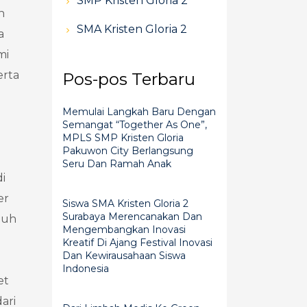
SMP Kristen Gloria 2
n
SMA Kristen Gloria 2
a
mi
erta
Pos-pos Terbaru
Memulai Langkah Baru Dengan
Semangat “Together As One”,
MPLS SMP Kristen Gloria
Pakuwon City Berlangsung
Seru Dan Ramah Anak
i
er
Siswa SMA Kristen Gloria 2
Surabaya Merencanakan Dan
nuh
Mengembangkan Inovasi
Kreatif Di Ajang Festival Inovasi
Dan Kewirausahaan Siswa
Indonesia
et
ari