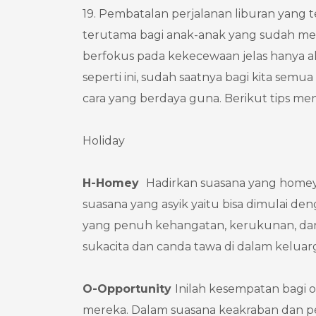
19. Pembatalan perjalanan liburan yang 
terutama bagi anak-anak yang sudah mer
berfokus pada kekecewaan jelas hanya a
seperti ini, sudah saatnya bagi kita s
cara yang berdaya guna. Berikut tips men
Holiday
H
-Homey
Hadirkan suasana yang homey 
suasana yang asyik yaitu bisa dimulai de
yang penuh kehangatan, kerukunan, dan 
sukacita dan canda tawa di dalam keluarg
O
-Opportunity
Inilah kesempatan bagi
mereka. Dalam suasana keakraban dan 