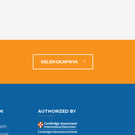
E
SELENGKAPNYA
MI
AUTHORIZED BY
on :
0456