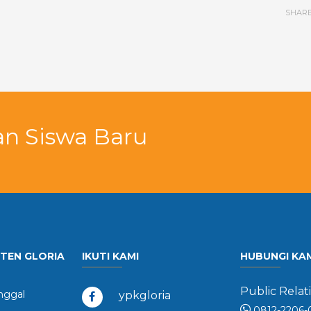
SHAR
an Siswa Baru
STEN GLORIA
IKUTI KAMI
HUBUNGI KA
Public Relati
ggal
ypkgloria
0812-2206-