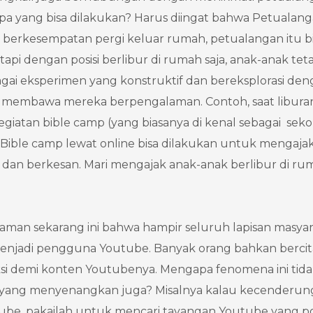
apa yang bisa dilakukan? Harus diingat bahwa Petualang
ng berkesempatan pergi keluar rumah, petualangan itu b
tapi dengan posisi berlibur di rumah saja, anak-anak tet
agai eksperimen yang konstruktif dan bereksplorasi de
sa membawa mereka berpengalaman. Contoh, saat libura
giatan bible camp (yang biasanya di kenal sebagai seko
 Bible camp lewat online bisa dilakukan untuk mengaja
dan berkesan. Mari mengajak anak-anak berlibur di ru
i zaman sekarang ini bahwa hampir seluruh lapisan masya
enjadi pengguna Youtube. Banyak orang bahkan bercita
i demi konten Youtubenya. Mengapa fenomena ini tidak
si yang menyenangkan juga? Misalnya kalau kecenderu
be, pakailah untuk mencari tayangan Youtube yang pos