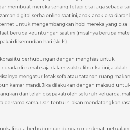
ar membuat mereka senang tetapi bisa juga sebagai sa
man digital serba online saat ini, anak-anak bisa diara
nternet untuk mengembangkan hobi mereka yang bisa
nfaat berupa keuntungan saat ini (misalnya berupa mater
ai di kemudian hari (skills).
Dekorasi itu berhubungan dengan menghias untuk
erada di rumah saja dalam waktu libur kali ini, ajaklah
salnya mengatur letak sofa atau tatanan ruang makan
upun kamar mandi. Jika dilakukan dengan maksud untu
ngkan dan telah disepakati oleh seluruh keluarga, ma
 bersama-sama. Dan tentu ini akan mendatangkan ras
eringkali juga berhubungan dengan menikmati petualan