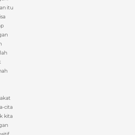
an itu
isa
ap
ngan
n
lah
k
mah
rakat
-cita
 kita
ngan
itif