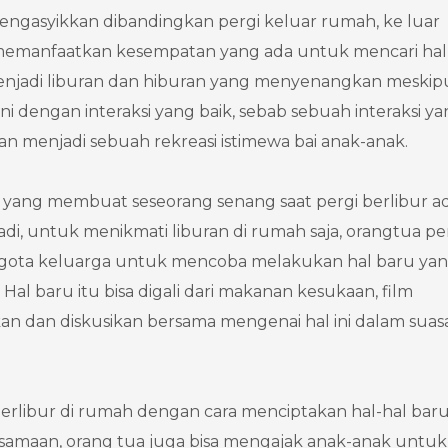
mengasyikkan dibandingkan pergi keluar rumah, ke luar
 memanfaatkan kesempatan yang ada untuk mencari hal
 menjadi liburan dan hiburan yang menyenangkan meski
i dengan interaksi yang baik, sebab sebuah interaksi y
n menjadi sebuah rekreasi istimewa bai anak-anak.
al yang membuat seseorang senang saat pergi berlibur a
adi, untuk menikmati liburan di rumah saja, orangtua pe
gota keluarga untuk mencoba melakukan hal baru yan
l baru itu bisa digali dari makanan kesukaan, film
akan dan diskusikan bersama mengenai hal ini dalam sua
berlibur di rumah dengan cara menciptakan hal-hal bar
samaan, orang tua juga bisa mengajak anak-anak untuk