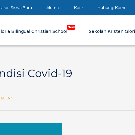
taran Siswa Baru
Alumni
Karir
Hubungi Kami
loria Bilingual Christian School
Sekolah Kristen Glor
disi Covid-19
GIATAN