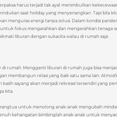
terpaksa harus terjadi tak ayal menimbulkan kekecewaa
indukan saat holiday yang menyenangkan. Tapi bila kit
kan menguras energi tanpa solusi. Dalam kondisi pande
emua untuk fokus mengarahkan dan mengerahkan tenaga s
ikmati liburan dengan sukacita walau di rumah saja:
di rumah. Mengganti liburan di rumah juga bisa menjad
ngan membangun relasi yang baik satu sama lain. Atmosf
kasih sayang akan menjadi rekreasi tersendiri yang pe
a kita.
 orangtua untuk menolong anak-anak mengubah minds
penuh kehangatan bimbinglah anak-anak untuk menyad