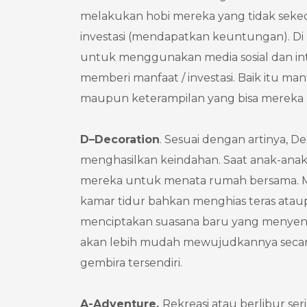
melakukan hobi mereka yang tidak seked
investasi (mendapatkan keuntungan). Di za
untuk menggunakan media sosial dan i
memberi manfaat / investasi. Baik itu ma
maupun keterampilan yang bisa mereka pak
D
–
Decoration
. Sesuai dengan artinya, 
menghasilkan keindahan. Saat anak-anak b
mereka untuk menata rumah bersama. Mi
kamar tidur bahkan menghias teras ata
menciptakan suasana baru yang menyena
akan lebih mudah mewujudkannya secara
gembira tersendiri.
A
-Adventure.
Rekreasi atau berlibur s