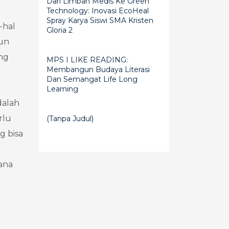
Dari Limbah Medis Ke Green
Technology: Inovasi EcoHeal
Spray Karya Siswi SMA Kristen
-hal
Gloria 2
pun
ang
MPS I LIKE READING:
Membangun Budaya Literasi
Dan Semangat Life Long
Learning
dalah
rlu
(tanpa Judul)
g bisa
sana
u