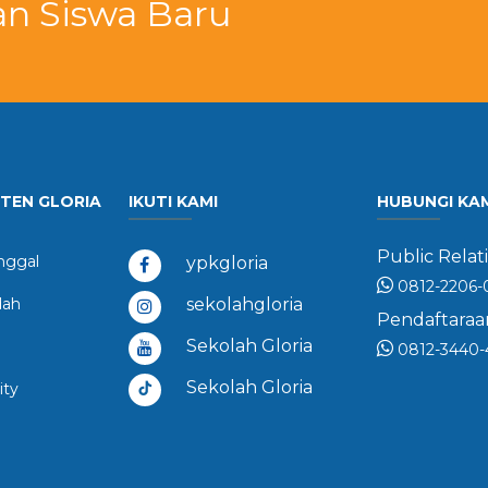
an Siswa Baru
STEN GLORIA
IKUTI KAMI
HUBUNGI KA
Public Relati
ggal
ypkgloria
0812-2206-
dah
sekolahgloria
Pendaftaraan
Sekolah Gloria
0812-3440-
Sekolah Gloria
ity