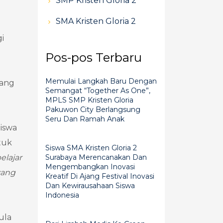
SMP Kristen Gloria 2
SMA Kristen Gloria 2
i
Pos-pos Terbaru
Memulai Langkah Baru Dengan
dang
Semangat “Together As One”,
MPLS SMP Kristen Gloria
Pakuwon City Berlangsung
Seru Dan Ramah Anak
Siswa
tuk
Siswa SMA Kristen Gloria 2
elajar
Surabaya Merencanakan Dan
Mengembangkan Inovasi
yang
Kreatif Di Ajang Festival Inovasi
Dan Kewirausahaan Siswa
Indonesia
ula