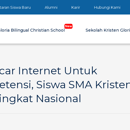
taran Siswa Baru
Alumni
Karir
Hubungi Kami
loria Bilingual Christian School
Sekolah Kristen Glor
car Internet Untuk
tensi, Siswa SMA Kriste
Tingkat Nasional