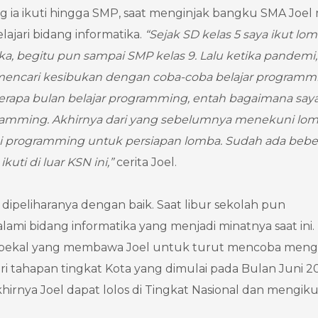
g ia ikuti hingga SMP, saat menginjak bangku SMA Joel 
ajari bidang informatika.
“Sejak SD kelas 5 saya ikut lo
, begitu pun sampai SMP kelas 9. Lalu ketika pandemi,
a mencari kesibukan dengan coba-coba belajar programm
erapa bulan belajar programming, entah bagaimana saya
gramming. Akhirnya dari yang sebelumnya menekuni lo
ni programming untuk persiapan lomba. Sudah ada bebe
uti di luar KSN ini,”
cerita Joel.
dipeliharanya dengan baik. Saat libur sekolah pun
mi bidang informatika yang menjadi minatnya saat ini.
 bekal yang membawa Joel untuk turut mencoba mengi
i tahapan tingkat Kota yang dimulai pada Bulan Juni 20
khirnya Joel dapat lolos di Tingkat Nasional dan mengiku