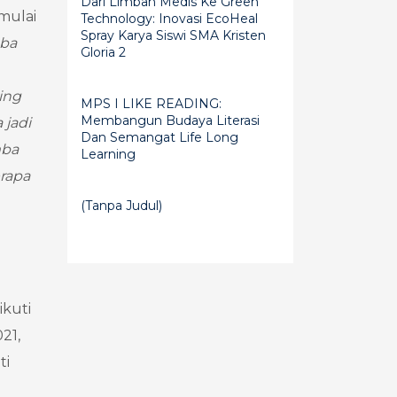
Dari Limbah Medis Ke Green
mulai
Technology: Inovasi EcoHeal
Spray Karya Siswi SMA Kristen
mba
Gloria 2
ing
MPS I LIKE READING:
Membangun Budaya Literasi
 jadi
Dan Semangat Life Long
mba
Learning
rapa
(tanpa Judul)
kuti
21,
ti