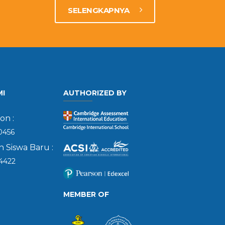
SELENGKAPNYA
MI
AUTHORIZED BY
on :
0456
 Siswa Baru :
4422
MEMBER OF