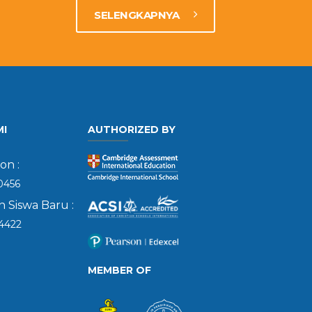
SELENGKAPNYA
MI
AUTHORIZED BY
on :
0456
 Siswa Baru :
4422
MEMBER OF