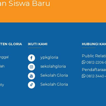
an Siswa Baru
STEN GLORIA
IKUTI KAMI
HUBUNGI KA
Public Relati
ggal
ypkgloria
0812-2206-
dah
sekolahgloria
Pendaftaraan
Sekolah Gloria
0812-3440-
Sekolah Gloria
ity