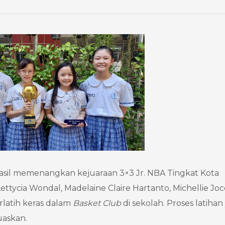
rhasil memenangkan kejuaraan 3×3 Jr. NBA Tingkat Kota
 Lettycia Wondal, Madelaine Claire Hartanto, Michellie Jo
erlatih keras dalam
Basket Club
di sekolah. Proses latiha
askan.