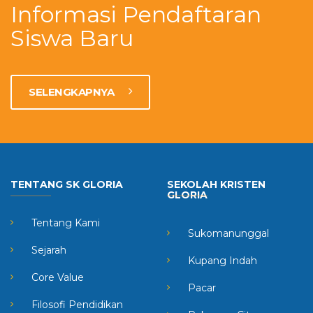
Informasi Pendaftaran
Siswa Baru
SELENGKAPNYA
TENTANG SK GLORIA
SEKOLAH KRISTEN
GLORIA
Tentang Kami
Sukomanunggal
Sejarah
Kupang Indah
Core Value
Pacar
Filosofi Pendidikan