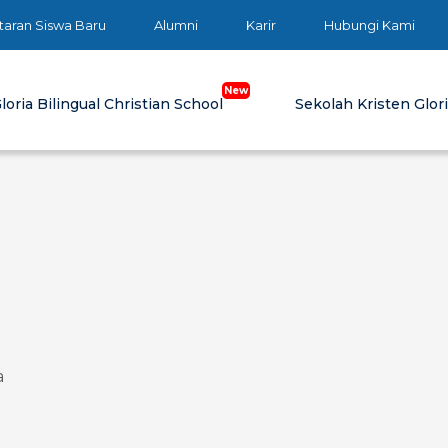
taran Siswa Baru
Alumni
Karir
Hubungi Kami
loria Bilingual Christian School
Sekolah Kristen Glor
a