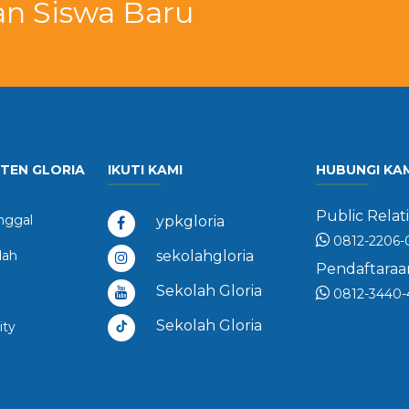
an Siswa Baru
STEN GLORIA
IKUTI KAMI
HUBUNGI KA
Public Relati
ggal
ypkgloria
0812-2206-
dah
sekolahgloria
Pendaftaraan
Sekolah Gloria
0812-3440-
Sekolah Gloria
ity