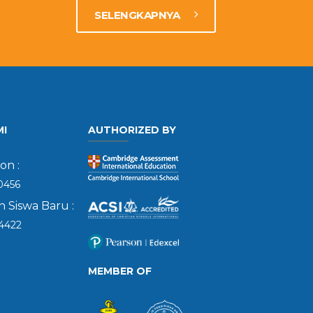
SELENGKAPNYA
MI
AUTHORIZED BY
on :
0456
 Siswa Baru :
4422
MEMBER OF