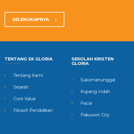
SELENGKAPNYA
TENTANG SK GLORIA
SEKOLAH KRISTEN
GLORIA
Tentang Kami
Sukomanunggal
Sejarah
Kupang Indah
Core Value
Pacar
Filosofi Pendidikan
Pakuwon City